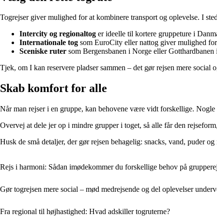
Togrejser giver mulighed for at kombinere transport og oplevelse. I sted
Intercity og regionaltog
er ideelle til kortere gruppeture i Dan
Internationale tog
som EuroCity eller nattog giver mulighed for 
Sceniske ruter
som Bergensbanen i Norge eller Gotthardbanen i 
Tjek, om I kan reservere pladser sammen – det gør rejsen mere social og 
Skab komfort for alle
Når man rejser i en gruppe, kan behovene være vidt forskellige. Nogle vi
Overvej at dele jer op i mindre grupper i toget, så alle får den rejsef
Husk de små detaljer, der gør rejsen behagelig: snacks, vand, puder og 
Rejs i harmoni: Sådan imødekommer du forskellige behov på gruppere
Gør togrejsen mere social – mød medrejsende og del oplevelser underv
Fra regional til højhastighed: Hvad adskiller togruterne?