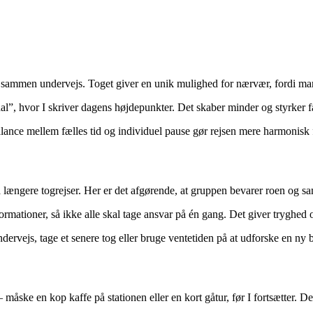
mmen undervejs. Toget giver en unik mulighed for nærvær, fordi man ka
rnal”, hvor I skriver dagens højdepunkter. Det skaber minder og styrker f
balance mellem fælles tid og individuel pause gør rejsen mere harmonisk f
 længere togrejser. Her er det afgørende, at gruppen bevarer roen og sa
nformationer, så ikke alle skal tage ansvar på én gang. Det giver tryghed 
ndervejs, tage et senere tog eller bruge ventetiden på at udforske en ny b
 måske en kop kaffe på stationen eller en kort gåtur, før I fortsætter. D