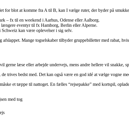
et for blot at komme fra A til B, kan I vælge ruter, der byder på smukke
mark – fx til en weekend i Aarhus, Odense eller Aalborg.
længere eventyr til fx Hamborg, Berlin eller Alperne.
Schweiz kan være oplevelser i sig selv.
afslappet. Mange togselskaber tilbyder gruppebilletter med rabat, hvis I
l gerne læse eller arbejde undervejs, mens andre hellere vil snakke, spi
orm, de trives bedst med. Det kan også være en god idé at vælge vogne m
måske et tæppe til nattoget. En fælles “rejsepakke” med kortspil, oplad
jsen med tog
ejs