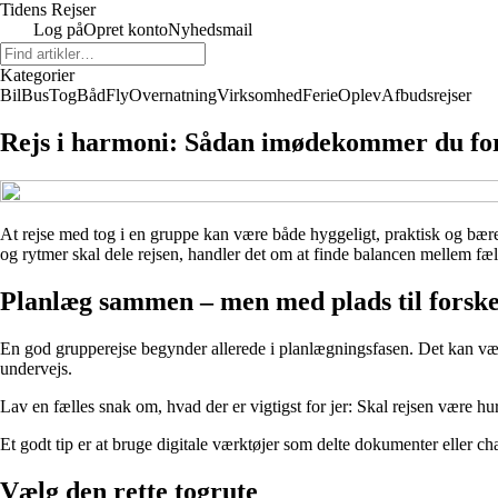
Tidens Rejser
Log på
Opret konto
Nyhedsmail
Kategorier
Bil
Bus
Tog
Båd
Fly
Overnatning
Virksomhed
Ferie
Oplev
Afbudsrejser
Rejs i harmoni: Sådan imødekommer du for
At rejse med tog i en gruppe kan være både hyggeligt, praktisk og bære
og rytmer skal dele rejsen, handler det om at finde balancen mellem fæl
Planlæg sammen – men med plads til forske
En god grupperejse begynder allerede i planlægningsfasen. Det kan være f
undervejs.
Lav en fælles snak om, hvad der er vigtigst for jer: Skal rejsen være hur
Et godt tip er at bruge digitale værktøjer som delte dokumenter eller 
Vælg den rette togrute