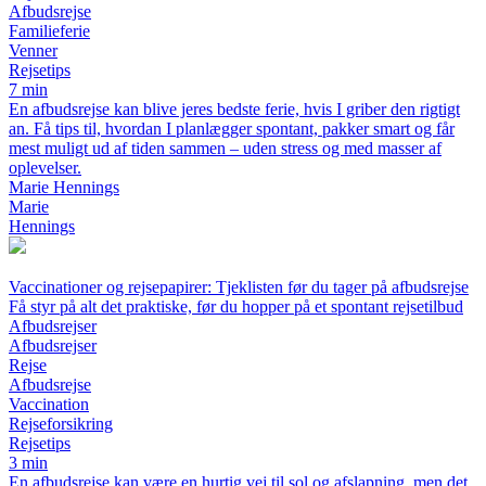
Afbudsrejse
Familieferie
Venner
Rejsetips
7 min
En afbudsrejse kan blive jeres bedste ferie, hvis I griber den rigtigt
an. Få tips til, hvordan I planlægger spontant, pakker smart og får
mest muligt ud af tiden sammen – uden stress og med masser af
oplevelser.
Marie Hennings
Marie
Hennings
Vaccinationer og rejsepapirer: Tjeklisten før du tager på afbudsrejse
Få styr på alt det praktiske, før du hopper på et spontant rejsetilbud
Afbudsrejser
Afbudsrejser
Rejse
Afbudsrejse
Vaccination
Rejseforsikring
Rejsetips
3 min
En afbudsrejse kan være en hurtig vej til sol og afslapning, men det