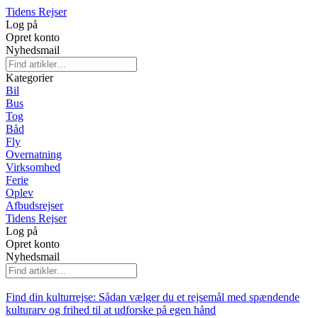
Tidens Rejser
Log på
Opret konto
Nyhedsmail
Kategorier
Bil
Bus
Tog
Båd
Fly
Overnatning
Virksomhed
Ferie
Oplev
Afbudsrejser
Tidens Rejser
Log på
Opret konto
Nyhedsmail
Find din kulturrejse: Sådan vælger du et rejsemål med spændende
kulturarv og frihed til at udforske på egen hånd