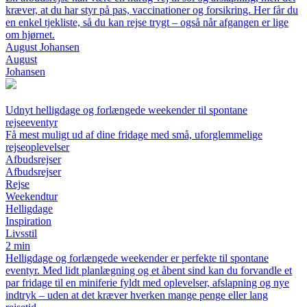
kræver, at du har styr på pas, vaccinationer og forsikring. Her får du
en enkel tjekliste, så du kan rejse trygt – også når afgangen er lige
om hjørnet.
August Johansen
August
Johansen
Udnyt helligdage og forlængede weekender til spontane
rejseeventyr
Få mest muligt ud af dine fridage med små, uforglemmelige
rejseoplevelser
Afbudsrejser
Afbudsrejser
Rejse
Weekendtur
Helligdage
Inspiration
Livsstil
2 min
Helligdage og forlængede weekender er perfekte til spontane
eventyr. Med lidt planlægning og et åbent sind kan du forvandle et
par fridage til en miniferie fyldt med oplevelser, afslapning og nye
indtryk – uden at det kræver hverken mange penge eller lang