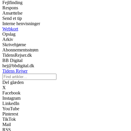
Fejlfinding
Respons
Ansættelse
Send et tip
Interne henvisninger
Webkort
Opslag
Arkiv
Skrivehjørne
Abonnementsstrøm
TidensRejser.dk
BB Digital
hej@bbdigital.dk
Tidens Rejser
Del glæden
X
Facebook
Instagram
LinkedIn
YouTube
Pinterest
TikTok
Mail
RSS