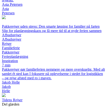
rejsetid.
Asta Petersen
Asta
Petersen
Pakkerejser uden stress: Den smarte løsning for familier på farten
Slip for planlægningskaos og få mere tid til at nyde ferien sammen
Afbudsrejser
Afbudsrejser
Rejser
Familieferie
Pakkerejser
Ferieplanlægning
Inspiration
7 min
Pakkerejser gør familieferien nemmere og mere overskuelig. Med alt
samlet ét sted kan I fokusere på oplevelserne i stedet for logistikken
– og rejse afsted med ro i maven.
Jakob Helle
Jakob
Helle
Tidens Rejser
Del glæden