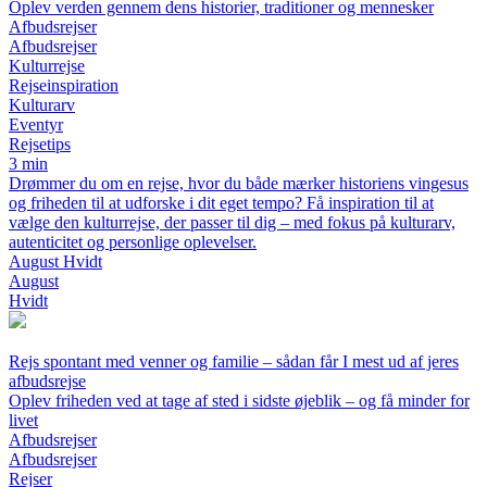
Oplev verden gennem dens historier, traditioner og mennesker
Afbudsrejser
Afbudsrejser
Kulturrejse
Rejseinspiration
Kulturarv
Eventyr
Rejsetips
3 min
Drømmer du om en rejse, hvor du både mærker historiens vingesus
og friheden til at udforske i dit eget tempo? Få inspiration til at
vælge den kulturrejse, der passer til dig – med fokus på kulturarv,
autenticitet og personlige oplevelser.
August Hvidt
August
Hvidt
Rejs spontant med venner og familie – sådan får I mest ud af jeres
afbudsrejse
Oplev friheden ved at tage af sted i sidste øjeblik – og få minder for
livet
Afbudsrejser
Afbudsrejser
Rejser