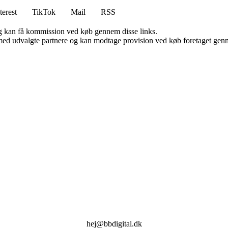
terest
TikTok
Mail
RSS
, og kan få kommission ved køb gennem disse links.
med udvalgte partnere og kan modtage provision ved køb foretaget gennem
hej@bbdigital.dk