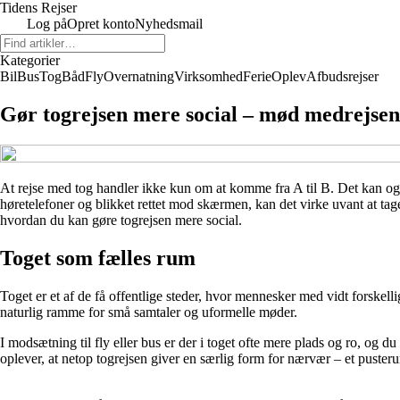
Tidens Rejser
Log på
Opret konto
Nyhedsmail
Kategorier
Bil
Bus
Tog
Båd
Fly
Overnatning
Virksomhed
Ferie
Oplev
Afbudsrejser
Gør togrejsen mere social – mød medrejsend
At rejse med tog handler ikke kun om at komme fra A til B. Det kan ogs
høretelefoner og blikket rettet mod skærmen, kan det virke uvant at tage
hvordan du kan gøre togrejsen mere social.
Toget som fælles rum
Toget er et af de få offentlige steder, hvor mennesker med vidt forskell
naturlig ramme for små samtaler og uformelle møder.
I modsætning til fly eller bus er der i toget ofte mere plads og ro, og d
oplever, at netop togrejsen giver en særlig form for nærvær – et puste