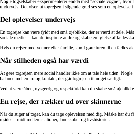
Nogle togselskaber eksperimenterer endda med “sociale vogne”, hvor ma
undervejs. Det viser, at togrejsen i stigende grad ses som en oplevelse i 
Del oplevelser undervejs
En togrejse kan være fyldt med små øjeblikke, der er værd at dele. Måsk
sociale medier – kan du inspirere andre og skabe en følelse af fællessk
Hvis du rejser med venner eller familie, kan I gøre turen til en fælles a
Når stilheden også har værdi
At gøre togrejsen mere social handler ikke om at tale hele tiden. Nogle 
balance mellem ro og kontakt, der gør togrejsen til noget særligt.
Ved at være åben, nysgerrig og respektfuld kan du skabe små øjeblikke 
En rejse, der rækker ud over skinnerne
Når du stiger af toget, kan du tage oplevelsen med dig. Måske har du fået
mødes – midt mellem stationer, landskaber og livshistorier.