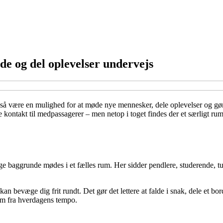
e og del oplevelser undervejs
å være en mulighed for at møde nye mennesker, dele oplevelser og gøre s
 kontakt til medpassagerer – men netop i toget findes der et særligt rum 
ige baggrunde mødes i et fælles rum. Her sidder pendlere, studerende, tur
u kan bevæge dig frit rundt. Det gør det lettere at falde i snak, dele et 
rum fra hverdagens tempo.