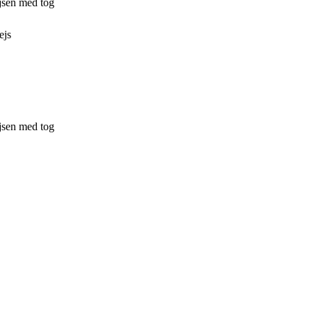
jsen med tog
ejs
jsen med tog