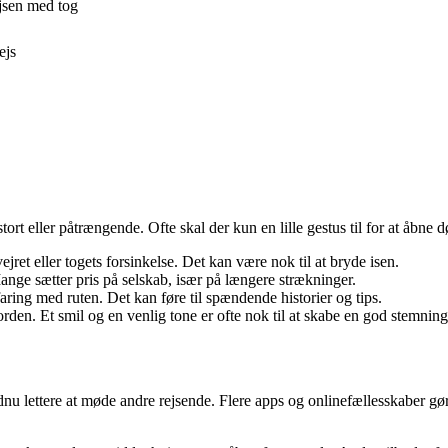
jsen med tog
ejs
ort eller påtrængende. Ofte skal der kun en lille gestus til for at åbne d
ret eller togets forsinkelse. Det kan være nok til at bryde isen.
nge sætter pris på selskab, især på længere strækninger.
faring med ruten. Det kan føre til spændende historier og tips.
t i orden. Et smil og en venlig tone er ofte nok til at skabe en god stemni
dnu lettere at møde andre rejsende. Flere apps og onlinefællesskaber gør 