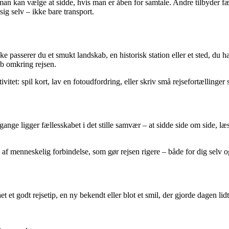
n kan vælge at sidde, hvis man er åben for samtale. Andre tilbyder fæl
sig selv – ikke bare transport.
e passerer du et smukt landskab, en historisk station eller et sted, du 
ab omkring rejsen.
ktivitet: spil kort, lav en fotoudfordring, eller skriv små rejsefortælli
gange ligger fællesskabet i det stille samvær – at sidde side om side, læ
af menneskelig forbindelse, som gør rejsen rigere – både for dig selv 
 et godt rejsetip, en ny bekendt eller blot et smil, der gjorde dagen lid