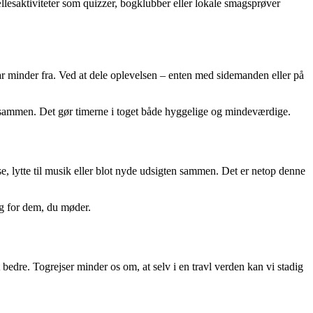
lesaktiviteter som quizzer, bogklubber eller lokale smagsprøver
har minder fra. Ved at dele oplevelsen – enten med sidemanden eller på
nger sammen. Det gør timerne i toget både hyggelige og mindeværdige.
se, lytte til musik eller blot nyde udsigten sammen. Det er netop denne
og for dem, du møder.
t bedre. Togrejser minder os om, at selv i en travl verden kan vi stadig