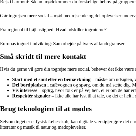
Rejs i harmoni: Sådan imødekommer du forskellige behov på gruppere
Gør togrejsen mere social – mød medrejsende og del oplevelser underv
Fra regional til højhastighed: Hvad adskiller togruterne?
Europas tognet i udvikling: Samarbejde på tværs af landegrænser
Små skridt til mere kontakt
Hvis du gerne vil gøre din togrejse mere social, behøver det ikke være st
Start med et smil eller en bemærkning
– måske om udsigten, vej
Del bordpladsen
i cafévognen og spørg, om du må sætte dig. Ma
Vis interesse
– spørg, hvor folk er på vej hen, eller om de har er
Respektér signaler
– ikke alle har lyst til at tale, og det er hel
Brug teknologien til at mødes
Selvom toget er et fysisk fællesskab, kan digitale værktøjer gøre det en
litteratur og musik til natur og madoplevelser.