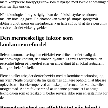
mere komplekse forespørgsler – som at hjælpe med lokale anbefalinger
eller særlige ønsker.
Når teknologien bruges rigtigt, kan den faktisk styrke relationen
mellem hotel og gæst. En chatbot kan svare på simple spørgsmål
døgnet rundt, mens en medarbejder kan tage sig tid til at give personlig
service, når det virkelig gælder.
Den menneskelige faktor som
konkurrencefordel
Selvom automatisering kan effektivisere driften, er det stadig den
menneskelige kontakt, der skaber loyalitet. Et smil i receptionen, en
personlig hilsen på værelset eller en anbefaling til en lokal restaurant
kan gøre hele forskellen.
Flere hoteller arbejder derfor bevidst med at kombinere teknologi og
nærvær. Nogle bruger data fra gæsternes tidligere ophold til at tilpasse
oplevelsen – for eksempel ved at huske præferencer for værelse eller
morgenmad. Andre fokuserer på at uddanne personalet i at bruge
teknologien som et redskab til bedre service, ikke som en erstatning for
den.
Bæredygtighed og effektivitet går hånd i