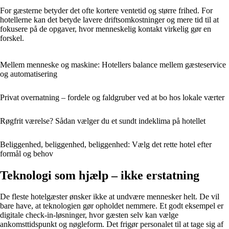
For gæsterne betyder det ofte kortere ventetid og større frihed. For
hotellerne kan det betyde lavere driftsomkostninger og mere tid til at
fokusere på de opgaver, hvor menneskelig kontakt virkelig gør en
forskel.
Mellem menneske og maskine: Hotellers balance mellem gæsteservice
og automatisering
Privat overnatning – fordele og faldgruber ved at bo hos lokale værter
Røgfrit værelse? Sådan vælger du et sundt indeklima på hotellet
Beliggenhed, beliggenhed, beliggenhed: Vælg det rette hotel efter
formål og behov
Teknologi som hjælp – ikke erstatning
De fleste hotelgæster ønsker ikke at undvære mennesker helt. De vil
bare have, at teknologien gør opholdet nemmere. Et godt eksempel er
digitale check-in-løsninger, hvor gæsten selv kan vælge
ankomsttidspunkt og nøgleform. Det frigør personalet til at tage sig af