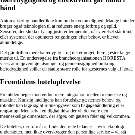
hånd
Automatisering handler ikke kun om bekvemmelighed. Mange hoteller
bruger også teknologien til at reducere energiforbrug og spild.
Sensorer, der slukker lys og justerer temperatur, når værelset står tomt,
eller systemer, der optimerer rengøringen efter behov, er blevet
almindelige.
Det gør driften mere bæredygtig – og det er noget, flere gæster lægger
mærke til. En undersøgelse fra brancheorganisationen HORESTA
viser, at miljøvenlige løsninger og gennemsigtighed omkring
bæredygtighed spiller en stadig større rolle for gæsternes valg af hotel.
Fremtidens hoteloplevelse
Fremtiden peger mod endnu mere integration mellem menneske og
maskine. Kunstig intelligens kan forudsige gæsternes behov, og
robotter kan tage sig af rutineopgaver som bagagehåndtering eller
rengøring. Men selv i en digital tidsalder vil det være den
menneskelige dimension, der afgør, om gæsten føler sig velkommen.
De hoteller, der formår at finde den rette balance – hvor teknologi
understøtter, men ikke overskygger den personlige service – vil stå