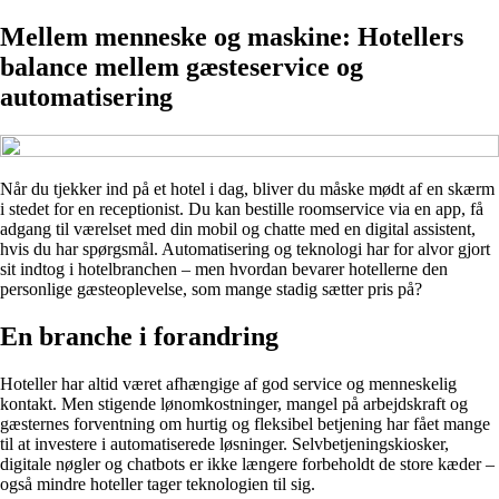
Mellem menneske og maskine: Hotellers
balance mellem gæsteservice og
automatisering
Når du tjekker ind på et hotel i dag, bliver du måske mødt af en skærm
i stedet for en receptionist. Du kan bestille roomservice via en app, få
adgang til værelset med din mobil og chatte med en digital assistent,
hvis du har spørgsmål. Automatisering og teknologi har for alvor gjort
sit indtog i hotelbranchen – men hvordan bevarer hotellerne den
personlige gæsteoplevelse, som mange stadig sætter pris på?
En branche i forandring
Hoteller har altid været afhængige af god service og menneskelig
kontakt. Men stigende lønomkostninger, mangel på arbejdskraft og
gæsternes forventning om hurtig og fleksibel betjening har fået mange
til at investere i automatiserede løsninger. Selvbetjeningskiosker,
digitale nøgler og chatbots er ikke længere forbeholdt de store kæder –
også mindre hoteller tager teknologien til sig.