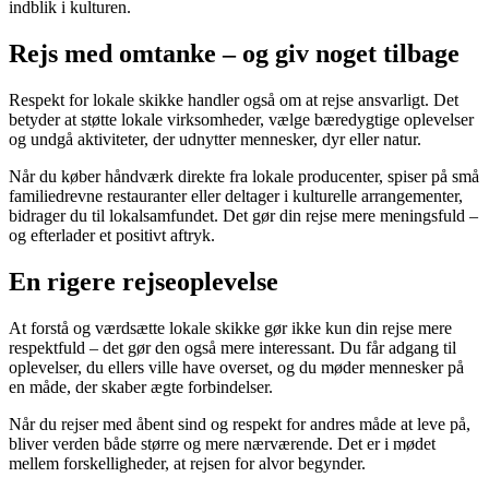
indblik i kulturen.
Rejs med omtanke – og giv noget tilbage
Respekt for lokale skikke handler også om at rejse ansvarligt. Det
betyder at støtte lokale virksomheder, vælge bæredygtige oplevelser
og undgå aktiviteter, der udnytter mennesker, dyr eller natur.
Når du køber håndværk direkte fra lokale producenter, spiser på små
familiedrevne restauranter eller deltager i kulturelle arrangementer,
bidrager du til lokalsamfundet. Det gør din rejse mere meningsfuld –
og efterlader et positivt aftryk.
En rigere rejseoplevelse
At forstå og værdsætte lokale skikke gør ikke kun din rejse mere
respektfuld – det gør den også mere interessant. Du får adgang til
oplevelser, du ellers ville have overset, og du møder mennesker på
en måde, der skaber ægte forbindelser.
Når du rejser med åbent sind og respekt for andres måde at leve på,
bliver verden både større og mere nærværende. Det er i mødet
mellem forskelligheder, at rejsen for alvor begynder.