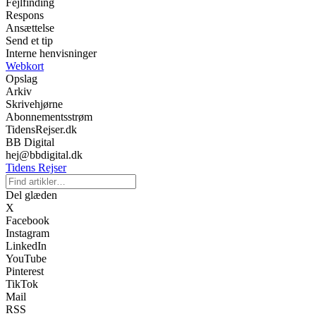
Fejlfinding
Respons
Ansættelse
Send et tip
Interne henvisninger
Webkort
Opslag
Arkiv
Skrivehjørne
Abonnementsstrøm
TidensRejser.dk
BB Digital
hej@bbdigital.dk
Tidens Rejser
Del glæden
X
Facebook
Instagram
LinkedIn
YouTube
Pinterest
TikTok
Mail
RSS