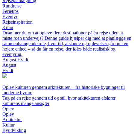
Rejseplanlægning
Rundrejse
Ferietips
Eventyr
Rejseinspiration
3 min
Drømmer du om at opleve flere destinationer på én rejse uden at
miste roen undervejs? Denne guide hjælper dig med at planlægge en
sammenhængende rute, hvor tid, afstande og oplevelser går op i en
højere enhed – så du får en rejse, der føles både realistisk og
eventyrlig.
August Hvidt
August
Hvidt
Oplev kulturen gennem arkitekturen – fra historiske bygninger til
moderne byrum
Tag på en rejse gennem tid og stil, hvor arkitekturen afslører
kulturens mange ansigter
Oplev
Oplev
Arkitektur
Kultur
Byudvikling