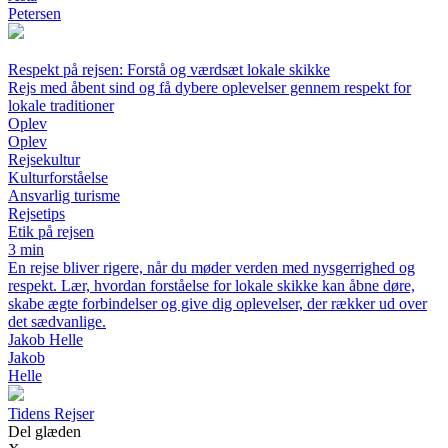
Petersen
Respekt på rejsen: Forstå og værdsæt lokale skikke
Rejs med åbent sind og få dybere oplevelser gennem respekt for
lokale traditioner
Oplev
Oplev
Rejsekultur
Kulturforståelse
Ansvarlig turisme
Rejsetips
Etik på rejsen
3 min
En rejse bliver rigere, når du møder verden med nysgerrighed og
respekt. Lær, hvordan forståelse for lokale skikke kan åbne døre,
skabe ægte forbindelser og give dig oplevelser, der rækker ud over
det sædvanlige.
Jakob Helle
Jakob
Helle
Tidens Rejser
Del glæden