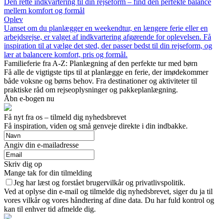
Den rette indkvartering til din rejseform – find den perfekte balance
mellem komfort og formål
Oplev
Uanset om du planlægger en weekendtur, en længere ferie eller en
arbejdsrejse, er valget af indkvartering afgørende for oplevelsen. Få
inspiration til at vælge det sted, der passer bedst til din rejseform, og
lær at balancere komfort, pris og formål.
Familieferie fra A-Z: Planlægning af den perfekte tur med børn
Få alle de vigtigste tips til at planlægge en ferie, der imødekommer
både voksne og børns behov. Fra destinationer og aktiviteter til
praktiske råd om rejseoplysninger og pakkeplanlægning.
Åbn e-bogen nu
Få nyt fra os – tilmeld dig nyhedsbrevet
Få inspiration, viden og små genveje direkte i din indbakke.
Angiv din e-mailadresse
Skriv dig op
Mange tak for din tilmelding
Jeg har læst og forstået brugervilkår og privatlivspolitik.
Ved at oplyse din e-mail og tilmelde dig nyhedsbrevet, siger du ja til
vores vilkår og vores håndtering af dine data. Du har fuld kontrol og
kan til enhver tid afmelde dig.