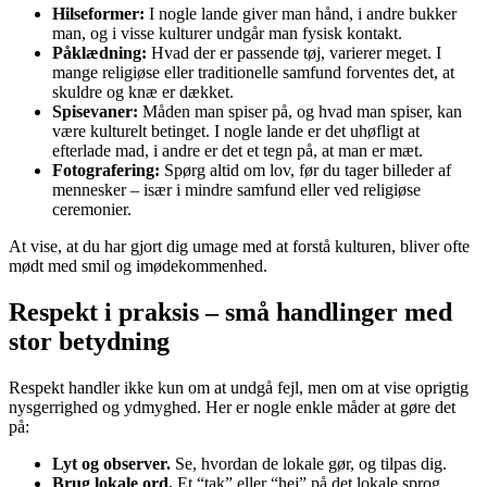
Hilseformer:
I nogle lande giver man hånd, i andre bukker
man, og i visse kulturer undgår man fysisk kontakt.
Påklædning:
Hvad der er passende tøj, varierer meget. I
mange religiøse eller traditionelle samfund forventes det, at
skuldre og knæ er dækket.
Spisevaner:
Måden man spiser på, og hvad man spiser, kan
være kulturelt betinget. I nogle lande er det uhøfligt at
efterlade mad, i andre er det et tegn på, at man er mæt.
Fotografering:
Spørg altid om lov, før du tager billeder af
mennesker – især i mindre samfund eller ved religiøse
ceremonier.
At vise, at du har gjort dig umage med at forstå kulturen, bliver ofte
mødt med smil og imødekommenhed.
Respekt i praksis – små handlinger med
stor betydning
Respekt handler ikke kun om at undgå fejl, men om at vise oprigtig
nysgerrighed og ydmyghed. Her er nogle enkle måder at gøre det
på:
Lyt og observer.
Se, hvordan de lokale gør, og tilpas dig.
Brug lokale ord.
Et “tak” eller “hej” på det lokale sprog