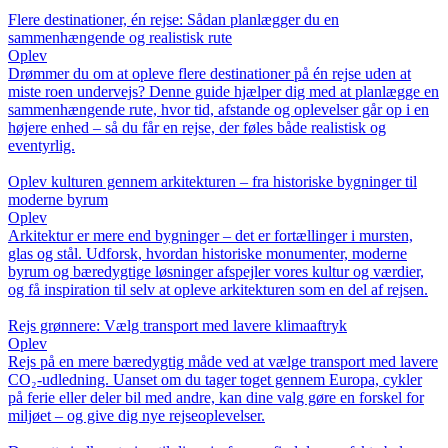
Flere destinationer, én rejse: Sådan planlægger du en
sammenhængende og realistisk rute
Oplev
Drømmer du om at opleve flere destinationer på én rejse uden at
miste roen undervejs? Denne guide hjælper dig med at planlægge en
sammenhængende rute, hvor tid, afstande og oplevelser går op i en
højere enhed – så du får en rejse, der føles både realistisk og
eventyrlig.
Oplev kulturen gennem arkitekturen – fra historiske bygninger til
moderne byrum
Oplev
Arkitektur er mere end bygninger – det er fortællinger i mursten,
glas og stål. Udforsk, hvordan historiske monumenter, moderne
byrum og bæredygtige løsninger afspejler vores kultur og værdier,
og få inspiration til selv at opleve arkitekturen som en del af rejsen.
Rejs grønnere: Vælg transport med lavere klimaaftryk
Oplev
Rejs på en mere bæredygtig måde ved at vælge transport med lavere
CO₂-udledning. Uanset om du tager toget gennem Europa, cykler
på ferie eller deler bil med andre, kan dine valg gøre en forskel for
miljøet – og give dig nye rejseoplevelser.