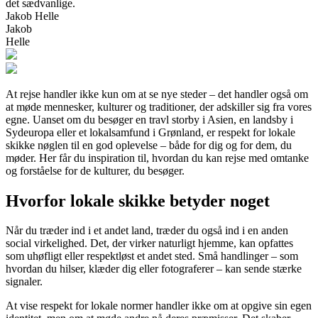
det sædvanlige.
Jakob Helle
Jakob
Helle
At rejse handler ikke kun om at se nye steder – det handler også om
at møde mennesker, kulturer og traditioner, der adskiller sig fra vores
egne. Uanset om du besøger en travl storby i Asien, en landsby i
Sydeuropa eller et lokalsamfund i Grønland, er respekt for lokale
skikke nøglen til en god oplevelse – både for dig og for dem, du
møder. Her får du inspiration til, hvordan du kan rejse med omtanke
og forståelse for de kulturer, du besøger.
Hvorfor lokale skikke betyder noget
Når du træder ind i et andet land, træder du også ind i en anden
social virkelighed. Det, der virker naturligt hjemme, kan opfattes
som uhøfligt eller respektløst et andet sted. Små handlinger – som
hvordan du hilser, klæder dig eller fotograferer – kan sende stærke
signaler.
At vise respekt for lokale normer handler ikke om at opgive sin egen