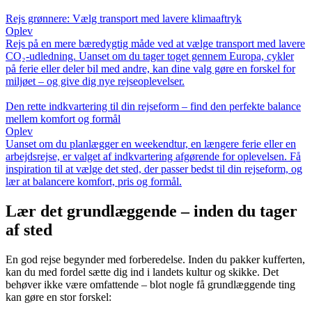
Rejs grønnere: Vælg transport med lavere klimaaftryk
Oplev
Rejs på en mere bæredygtig måde ved at vælge transport med lavere
CO₂-udledning. Uanset om du tager toget gennem Europa, cykler
på ferie eller deler bil med andre, kan dine valg gøre en forskel for
miljøet – og give dig nye rejseoplevelser.
Den rette indkvartering til din rejseform – find den perfekte balance
mellem komfort og formål
Oplev
Uanset om du planlægger en weekendtur, en længere ferie eller en
arbejdsrejse, er valget af indkvartering afgørende for oplevelsen. Få
inspiration til at vælge det sted, der passer bedst til din rejseform, og
lær at balancere komfort, pris og formål.
Lær det grundlæggende – inden du tager
af sted
En god rejse begynder med forberedelse. Inden du pakker kufferten,
kan du med fordel sætte dig ind i landets kultur og skikke. Det
behøver ikke være omfattende – blot nogle få grundlæggende ting
kan gøre en stor forskel: