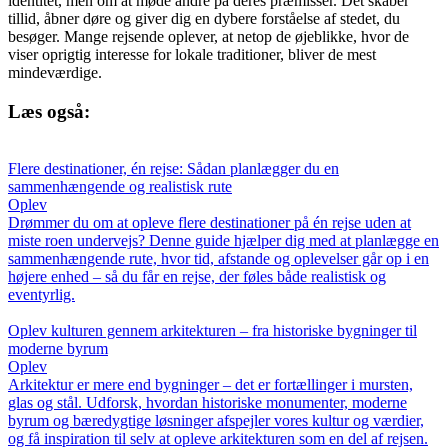
identitet, men om at møde andre på deres præmisser. Det skaber
tillid, åbner døre og giver dig en dybere forståelse af stedet, du
besøger. Mange rejsende oplever, at netop de øjeblikke, hvor de
viser oprigtig interesse for lokale traditioner, bliver de mest
mindeværdige.
Læs også:
Flere destinationer, én rejse: Sådan planlægger du en
sammenhængende og realistisk rute
Oplev
Drømmer du om at opleve flere destinationer på én rejse uden at
miste roen undervejs? Denne guide hjælper dig med at planlægge en
sammenhængende rute, hvor tid, afstande og oplevelser går op i en
højere enhed – så du får en rejse, der føles både realistisk og
eventyrlig.
Oplev kulturen gennem arkitekturen – fra historiske bygninger til
moderne byrum
Oplev
Arkitektur er mere end bygninger – det er fortællinger i mursten,
glas og stål. Udforsk, hvordan historiske monumenter, moderne
byrum og bæredygtige løsninger afspejler vores kultur og værdier,
og få inspiration til selv at opleve arkitekturen som en del af rejsen.