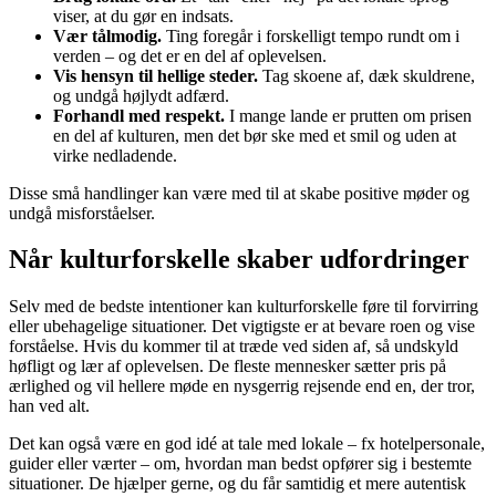
viser, at du gør en indsats.
Vær tålmodig.
Ting foregår i forskelligt tempo rundt om i
verden – og det er en del af oplevelsen.
Vis hensyn til hellige steder.
Tag skoene af, dæk skuldrene,
og undgå højlydt adfærd.
Forhandl med respekt.
I mange lande er prutten om prisen
en del af kulturen, men det bør ske med et smil og uden at
virke nedladende.
Disse små handlinger kan være med til at skabe positive møder og
undgå misforståelser.
Når kulturforskelle skaber udfordringer
Selv med de bedste intentioner kan kulturforskelle føre til forvirring
eller ubehagelige situationer. Det vigtigste er at bevare roen og vise
forståelse. Hvis du kommer til at træde ved siden af, så undskyld
høfligt og lær af oplevelsen. De fleste mennesker sætter pris på
ærlighed og vil hellere møde en nysgerrig rejsende end en, der tror,
han ved alt.
Det kan også være en god idé at tale med lokale – fx hotelpersonale,
guider eller værter – om, hvordan man bedst opfører sig i bestemte
situationer. De hjælper gerne, og du får samtidig et mere autentisk