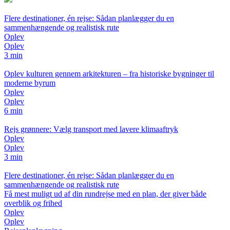
Flere destinationer, én rejse: Sådan planlægger du en
sammenhængende og realistisk rute
Oplev
Oplev
3 min
Oplev kulturen gennem arkitekturen – fra historiske bygninger til
moderne byrum
Oplev
Oplev
6 min
Rejs grønnere: Vælg transport med lavere klimaaftryk
Oplev
Oplev
3 min
Flere destinationer, én rejse: Sådan planlægger du en
sammenhængende og realistisk rute
Få mest muligt ud af din rundrejse med en plan, der giver både
overblik og frihed
Oplev
Oplev