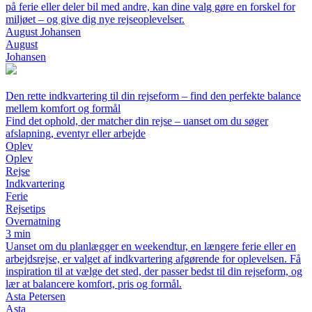
på ferie eller deler bil med andre, kan dine valg gøre en forskel for
miljøet – og give dig nye rejseoplevelser.
August Johansen
August
Johansen
Den rette indkvartering til din rejseform – find den perfekte balance
mellem komfort og formål
Find det ophold, der matcher din rejse – uanset om du søger
afslapning, eventyr eller arbejde
Oplev
Oplev
Rejse
Indkvartering
Ferie
Rejsetips
Overnatning
3 min
Uanset om du planlægger en weekendtur, en længere ferie eller en
arbejdsrejse, er valget af indkvartering afgørende for oplevelsen. Få
inspiration til at vælge det sted, der passer bedst til din rejseform, og
lær at balancere komfort, pris og formål.
Asta Petersen
Asta