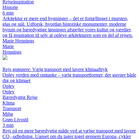
Rejseinspiration
Historie
6 min
Arkitektur er mere end bygninger – det er fortællinger i mursten,
glas og stål. Udforsk, hvordan historiske monumenter, moderne
byrum og bæredygtige løsninger afspejler vores kultur og værdier,
og få inspiration til selv at opleve arkitekturen som en del af rejsen.
Marie Hennings
Marie
Hennings
Rejs grønnere: Vælg transport med lavere klimaaftryk
Oplev verden med omtanke – vælg transportformer, der gavner både
dig og klimaet
Oplev
Oplev
Bæredygtig Rejse
Klima
Transport
Miljø
Grøn Livsstil
3 min
Rejs på en mere bæredygtig måde ved at vælge transport med lavere
CO₂-udledning. Uanset om du tager toget gennem Europa, cykler