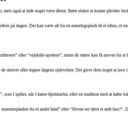
op, men også at lade noget være åbent. Børn elsker at kunne påvirke bes
llem på dagen. Det kan være alt fra en naturlegeplads til et ishus, et m
ortlæsere” eller “vejskilte-spottere”, mens de større kan få ansvar for a
 de skriver eller tegner dagens oplevelser. Det giver dem noget at lave i
, som I spiller, når I kører hjemmefra, eller en tradition med at købe lok
nd nummerpladen fra et andet land” eller “Hvem ser først et rødt hus?”