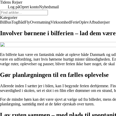
Tidens Rejser
Log på
Opret konto
Nyhedsmail
Kategorier
Bil
Bus
Tog
Båd
Fly
Overnatning
Virksomhed
Ferie
Oplev
Afbudsrejser
Involver børnene i bilferien – lad dem være
En bilferie kan være en fantastisk måde at opleve både Danmark og udl
være en udfordring, især hvis børnene hurtigt mister tålmodigheden. En 
vælge ruter, oplevelser og pauser, bliver ferien ikke bare noget, de ska
Gør planlægningen til en fælles oplevelse
Allerede inden I sætter jer i bilen, kan I begynde ferien derhjemme. Fi
seværdighed i skolen, set et slot i en film eller drømmer om en strand,
For de mindre børn kan det være sjovt at vælge ud fra billeder, mens d
planlægning, samtidig med at de føler ejerskab over turen.
Lav ruten sammen – med plads til spontanit