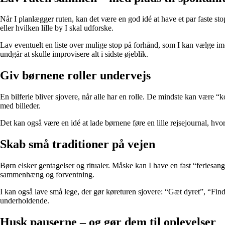
Når I planlægger ruten, kan det være en god idé at have et par faste st
eller hvilken lille by I skal udforske.
Lav eventuelt en liste over mulige stop på forhånd, som I kan vælge ime
undgår at skulle improvisere alt i sidste øjeblik.
Giv børnene roller undervejs
En bilferie bliver sjovere, når alle har en rolle. De mindste kan være “k
med billeder.
Det kan også være en idé at lade børnene føre en lille rejsejournal, hvor
Skab små traditioner på vejen
Børn elsker gentagelser og ritualer. Måske kan I have en fast “feriesang”
sammenhæng og forventning.
I kan også lave små lege, der gør køreturen sjovere: “Gæt dyret”, “Fi
underholdende.
Husk pauserne – og gør dem til oplevelser