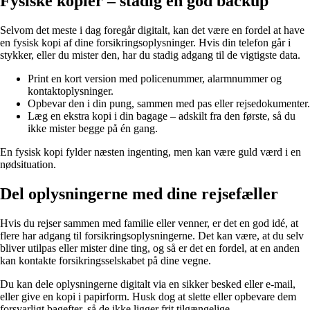
Fysiske kopier – stadig en god backup
Selvom det meste i dag foregår digitalt, kan det være en fordel at have
en fysisk kopi af dine forsikringsoplysninger. Hvis din telefon går i
stykker, eller du mister den, har du stadig adgang til de vigtigste data.
Print en kort version med policenummer, alarmnummer og
kontaktoplysninger.
Opbevar den i din pung, sammen med pas eller rejsedokumenter.
Læg en ekstra kopi i din bagage – adskilt fra den første, så du
ikke mister begge på én gang.
En fysisk kopi fylder næsten ingenting, men kan være guld værd i en
nødsituation.
Del oplysningerne med dine rejsefæller
Hvis du rejser sammen med familie eller venner, er det en god idé, at
flere har adgang til forsikringsoplysningerne. Det kan være, at du selv
bliver utilpas eller mister dine ting, og så er det en fordel, at en anden
kan kontakte forsikringsselskabet på dine vegne.
Du kan dele oplysningerne digitalt via en sikker besked eller e-mail,
eller give en kopi i papirform. Husk dog at slette eller opbevare dem
forsvarligt bagefter, så de ikke ligger frit tilgængelige.