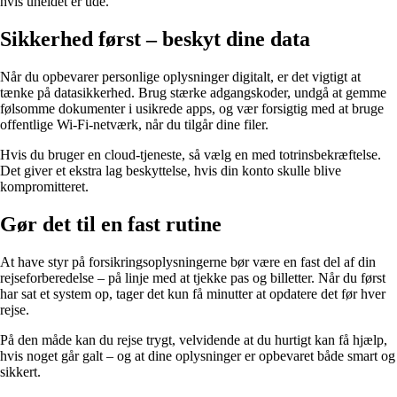
hvis uheldet er ude.
Sikkerhed først – beskyt dine data
Når du opbevarer personlige oplysninger digitalt, er det vigtigt at
tænke på datasikkerhed. Brug stærke adgangskoder, undgå at gemme
følsomme dokumenter i usikrede apps, og vær forsigtig med at bruge
offentlige Wi-Fi-netværk, når du tilgår dine filer.
Hvis du bruger en cloud-tjeneste, så vælg en med totrinsbekræftelse.
Det giver et ekstra lag beskyttelse, hvis din konto skulle blive
kompromitteret.
Gør det til en fast rutine
At have styr på forsikringsoplysningerne bør være en fast del af din
rejseforberedelse – på linje med at tjekke pas og billetter. Når du først
har sat et system op, tager det kun få minutter at opdatere det før hver
rejse.
På den måde kan du rejse trygt, velvidende at du hurtigt kan få hjælp,
hvis noget går galt – og at dine oplysninger er opbevaret både smart og
sikkert.